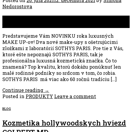
Posted on
20. júla 2021
12. decembra 2021
by
Simona
Nedorostova
20
júl
Predstavujeme Vám NOVINKU roka luxusných
MAKE UP-ov! Dva nové make-upy s ošetrujúcimi
zložkami z laboratórií SOTHYS PARIS. ⁣Pre tie z Vás,
ktoré ešte nepoznajú SOTHYS PARIS, tak je
profesionálna luxusná kozmetická značka. Čo to
znamená? Top kvalitu, ktorú dokážu ponúknuť len
malé rodinné podniky so srdcom v tom, čo robia.
SOTHYS PARIS má viac ako 60 ročnú tradíciu […]
Continue reading
→
Posted in
PRODUKTY
Leave a comment
BLOG
Kozmetika hollywoodskych hviezd