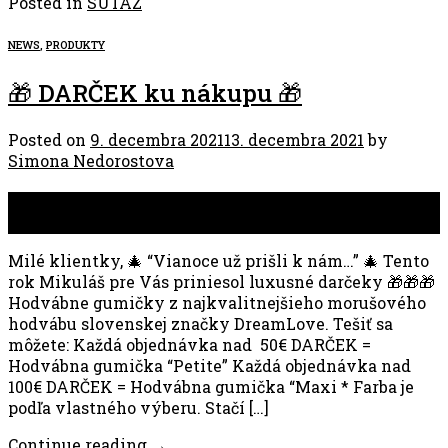
Posted in
SUTAZ
NEWS
,
PRODUKTY
🎁 DARČEK ku nákupu 🎁
Posted on
9. decembra 2021
13. decembra 2021
by
Simona Nedorostova
09
dec
Milé klientky, 🎄 “Vianoce už prišli k nám…” 🎄 Tento
rok Mikuláš pre Vás priniesol luxusné darčeky 🎁🎁🎁
Hodvábne gumičky z najkvalitnejšieho morušového
hodvábu slovenskej značky DreamLove. Tešiť sa
môžete: Každá objednávka nad 50€ DARČEK =
Hodvábna gumička “Petite” Každá objednávka nad
100€ DARČEK = Hodvábna gumička “Maxi * Farba je
podľa vlastného výberu. Stačí […]
Continue reading
→