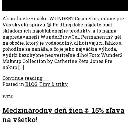
14
apr
Ak milujete značku WUNDER2 Cosmetics, máme pre
Vás skvelú správu 😍 Po dlhej dobe nájdete opäť
skladom ich najoblúbenejšie produkty, a to najmä
najpredávanejší WunderBrowGel, Permanentný gél
na obočie, ktorý je vodeodolný, dlhotrvajúci, ľahko a
pohodlne sa nanáša, a čo je jeho najväčšia výhoda,
vydrží bezchybne neuveriteľne dlho! Foto: Wunder2
Makeup Collection by Catherine Zeta Jones Pre
nákup […]
Continue reading
→
Posted in
BLOG
,
Tipy & triky
SUTAZ
Medzinárodný deň žien🌷 15% zľava
na všetko!