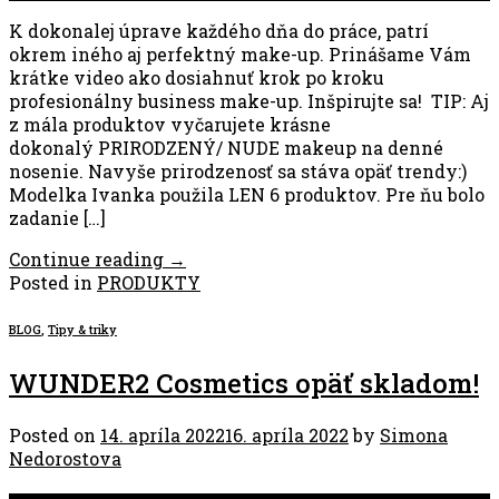
K dokonalej úprave každého dňa do práce, patrí
okrem iného aj perfektný make-up. Prinášame Vám
krátke video ako dosiahnuť krok po kroku
profesionálny business make-up. Inšpirujte sa! TIP: Aj
z mála produktov vyčarujete krásne
dokonalý PRIRODZENÝ/ NUDE makeup na denné
nosenie. Navyše prirodzenosť sa stáva opäť trendy:)
Modelka Ivanka použila LEN 6 produktov. Pre ňu bolo
zadanie […]
Continue reading
→
Posted in
PRODUKTY
BLOG
,
Tipy & triky
WUNDER2 Cosmetics opäť skladom!
Posted on
14. apríla 2022
16. apríla 2022
by
Simona
Nedorostova