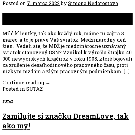
Posted on
7. marca 2022
by
Simona Nedorostova
07
mar
Milé klientky, tak ako každý rok, máme tu zajtra 8.
marec, a to je práve Váš sviatok, Medzinárodný deň
žien. Vedeli ste, že MDŽ je medzinárodne uznávaný
sviatok stanovený OSN? Vznikol k výročiu štrajku 40
000 newyorských krajčírok v roku 1908, ktoré bojovali
za zrušenie desaťhodinového pracovného času, proti
nízkym mzdám a zlým pracovným podmienkam. […]
Continue reading
→
Posted in
SUTAZ
SUTAZ
Zamilujte si značku DreamLove, tak
ako my!