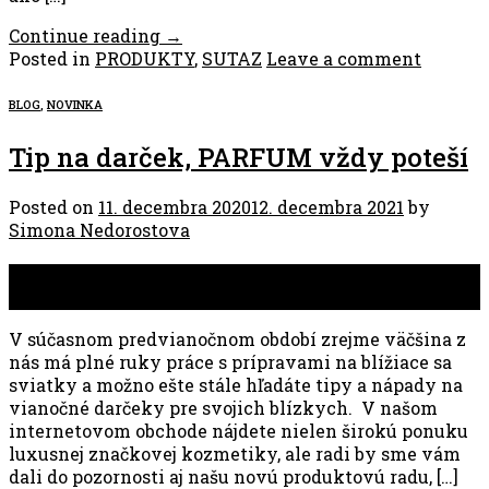
Continue reading
→
Posted in
PRODUKTY
,
SUTAZ
Leave a comment
BLOG
,
NOVINKA
Tip na darček, PARFUM vždy poteší
Posted on
11. decembra 2020
12. decembra 2021
by
Simona Nedorostova
11
dec
V súčasnom predvianočnom období zrejme väčšina z
nás má plné ruky práce s prípravami na blížiace sa
sviatky a možno ešte stále hľadáte tipy a nápady na
vianočné darčeky pre svojich blízkych. V našom
internetovom obchode nájdete nielen širokú ponuku
luxusnej značkovej kozmetiky, ale radi by sme vám
dali do pozornosti aj našu novú produktovú radu, […]