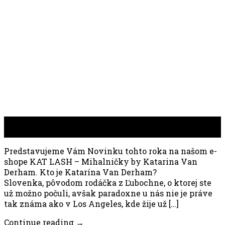
07
feb
Predstavujeme Vám Novinku tohto roka na našom e-
shope KAT LASH – Mihalničky by Katarina Van
Derham. Kto je Katarína Van Derham?
Slovenka, pôvodom rodáčka z Ľubochne, o ktorej ste
už možno počuli, avšak paradoxne u nás nie je práve
tak známa ako v Los Angeles, kde žije už […]
Continue reading
→