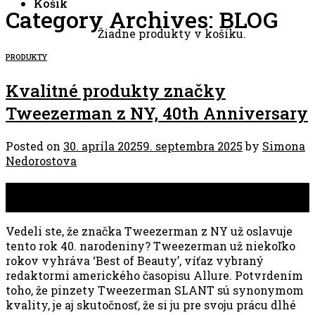
Košík
Category Archives:
BLOG
Žiadne produkty v košíku.
PRODUKTY
Kvalitné produkty značky
Tweezerman z NY, 40th Anniversary
Posted on
30. apríla 2025
9. septembra 2025
by
Simona
Nedorostova
30
apr
Vedeli ste, že značka Tweezerman z NY už oslavuje
tento rok 40. narodeniny? Tweezerman už niekoľko
rokov vyhráva ‘Best of Beauty’, víťaz vybraný
redaktormi amerického časopisu Allure. Potvrdením
toho, že pinzety Tweezerman SLANT sú synonymom
kvality, je aj skutočnosť, že si ju pre svoju prácu dlhé