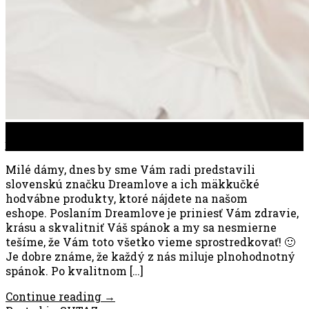
23
jan
Milé dámy, dnes by sme Vám radi predstavili
slovenskú značku Dreamlove a ich mäkkučké
hodvábne produkty, ktoré nájdete na našom
eshope. Poslaním Dreamlove je priniesť Vám zdravie,
krásu a skvalitniť Váš spánok a my sa nesmierne
tešíme, že Vám toto všetko vieme sprostredkovať! 🙂
Je dobre známe, že každý z nás miluje plnohodnotný
spánok. Po kvalitnom […]
Continue reading
→