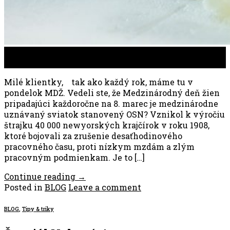
06
mar
Milé klientky, tak ako každý rok, máme tu v
pondelok MDŽ. Vedeli ste, že Medzinárodný deň žien
pripadajúci každoročne na 8. marec je medzinárodne
uznávaný sviatok stanovený OSN? Vznikol k výročiu
štrajku 40 000 newyorských krajčírok v roku 1908,
ktoré bojovali za zrušenie desaťhodinového
pracovného času, proti nízkym mzdám a zlým
pracovným podmienkam. Je to […]
Continue reading
→
Posted in
BLOG
Leave a comment
BLOG
,
Tipy & triky