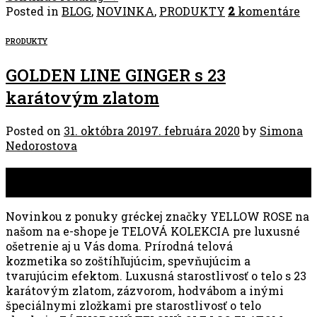
Posted in
BLOG
,
NOVINKA
,
PRODUKTY
2
komentáre
PRODUKTY
GOLDEN LINE GINGER s 23
karátovým zlatom
Posted on
31. októbra 2019
7. februára 2020
by
Simona
Nedorostova
31
okt
Novinkou z ponuky gréckej značky YELLOW ROSE na
našom na e-shope je TELOVÁ KOLEKCIA pre luxusné
ošetrenie aj u Vás doma. Prírodná telová
kozmetika so zoštíhľujúcim, spevňujúcim a
tvarujúcim efektom. Luxusná starostlivosť o telo s 23
karátovým zlatom, zázvorom, hodvábom a inými
špeciálnymi zložkami pre starostlivosť o telo