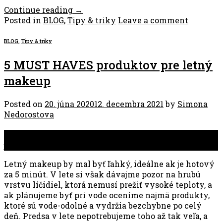
Continue reading
→
Posted in
BLOG
,
Tipy & triky
Leave a comment
BLOG
,
Tipy & triky
5 MUST HAVES produktov pre letný
makeup
Posted on
20. júna 2020
12. decembra 2021
by
Simona
Nedorostova
20
jún
Letný makeup by mal byť ľahký, ideálne ak je hotový
za 5 minút. V lete si však dávajme pozor na hrubú
vrstvu líčidiel, ktorá nemusí prežiť vysoké teploty, a
ak plánujeme byť pri vode oceníme najmä produkty,
ktoré sú vode-odolné a vydržia bezchybne po celý
deň. Predsa v lete nepotrebujeme toho až tak veľa, a