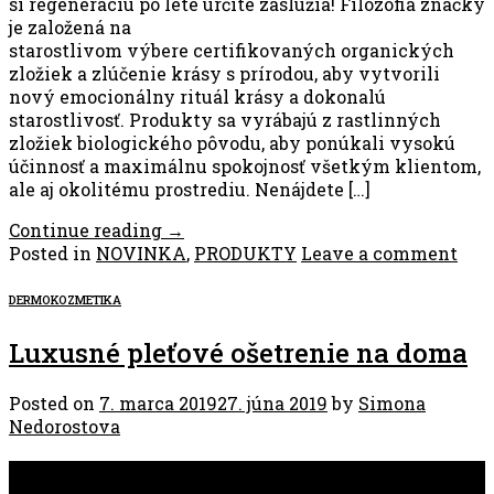
si regeneráciu po lete určite zaslúžia! Filozofia značky
je založená na
starostlivom výbere certifikovaných organických
zložiek a zlúčenie krásy s prírodou, aby vytvorili
nový emocionálny rituál krásy a dokonalú
starostlivosť. Produkty sa vyrábajú z rastlinných
zložiek biologického pôvodu, aby ponúkali vysokú
účinnosť a maximálnu spokojnosť všetkým klientom,
ale aj okolitému prostrediu. Nenájdete […]
Continue reading
→
Posted in
NOVINKA
,
PRODUKTY
Leave a comment
DERMOKOZMETIKA
Luxusné pleťové ošetrenie na doma
Posted on
7. marca 2019
27. júna 2019
by
Simona
Nedorostova
07