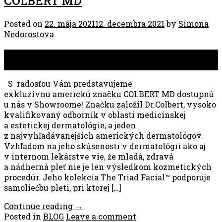
COLBERT MD
Posted on
22. mája 2021
12. decembra 2021
by
Simona
Nedorostova
22
máj
S radosťou Vám predstavujeme
exkluzívnu americkú značku COLBERT MD dostupnú
u nás v Showroome! Značku založil Dr.Colbert, vysoko
kvalifikovaný odborník v oblasti medicínskej
a estetickej dermatológie, a jeden
z najvyhľadávanejších amerických dermatológov.
Vzhľadom na jeho skúsenosti v dermatológii ako aj
v internom lekárstve vie, že mladá, zdravá
a nádherná pleť nie je len výsledkom kozmetických
procedúr. Jeho kolekcia The Triad Facial™ podporuje
samoliečbu pleti, pri ktorej […]
Continue reading
→
Posted in
BLOG
Leave a comment