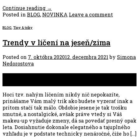
Continue reading
→
Posted in
BLOG
,
NOVINKA
Leave a comment
BLOG
,
Tipy & triky
Trendy v líčení na jeseň/zima
Posted on
7. októbra 2020
12. decembra 2021
by
Simona
Nedorostova
07
okt
Hoci tzv. nahým líčením nikdy nič nepokazíte,
prinášame Vám malý trik ako budete vyzerať inak a
pritom stačí tak málo. Obdobie jesene je tak trošku
smutné, a nostalgické, avšak práve vtedy si Váš
makeu-up vyžaduje zmeny, dá sa povedať presný opak
leta. Dosiahnutie dokonale elegatného a tajuplného
vzhľadu je v podstate technicky nenáročné, čiže ho […]