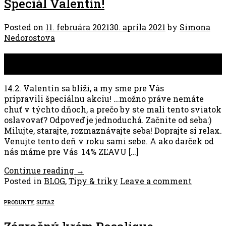
Špeciál Valentín!
Posted on
11. februára 2021
30. apríla 2021
by
Simona
Nedorostova
11
feb
14.2. Valentín sa blíži, a my sme pre Vás
pripravili špeciálnu akciu! …možno práve nemáte
chuť v týchto dňoch, a prečo by ste mali tento sviatok
oslavovať? Odpoveď je jednoduchá. Začnite od seba:)
Milujte, starajte, rozmaznávajte seba! Doprajte si relax.
Venujte tento deň v roku sami sebe. A ako darček od
nás máme pre Vás 14% ZĽAVU […]
Continue reading
→
Posted in
BLOG
,
Tipy & triky
Leave a comment
PRODUKTY
,
SUTAZ