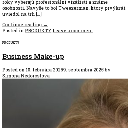
roky vyberajú profesionálni vizážisti a známe
osobnosti. Navyše to bol Tweezerman, ktorý prvýkrát
uviedol na trh […]
Continue reading
→
Posted in
PRODUKTY
Leave a comment
PRODUKTY
Business Make-up
Posted on
10. februára 2025
9. septembra 2025
by
Simona Nedorostova