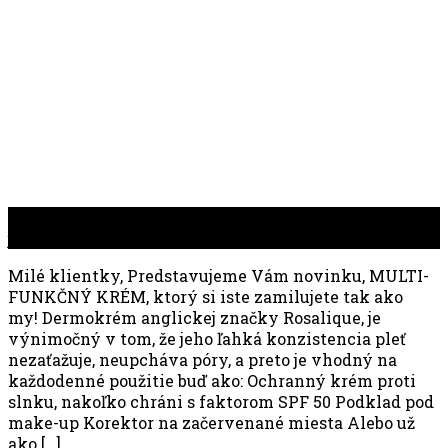
31
jan
Milé klientky, Predstavujeme Vám novinku, MULTI-
FUNKČNÝ KRÉM, ktorý si iste zamilujete tak ako
my! Dermokrém anglickej značky Rosalique, je
výnimočný v tom, že jeho ľahká konzistencia pleť
nezaťažuje, neupcháva póry, a preto je vhodný na
každodenné použitie buď ako: Ochranný krém proti
slnku, nakoľko chráni s faktorom SPF 50 Podklad pod
make-up Korektor na začervenané miesta Alebo už
ako […]