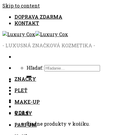
Skip to content
DOPRAVA ZDARMA
KONTAKT
- LUXUSNÁ ZNAČKOVÁ KOZMETIKA -
Hľadať:
ZNAČKY
PLEŤ
MAKE-UP
0.00
€
VLASY
Žiadne produkty v košíku.
PARFUM