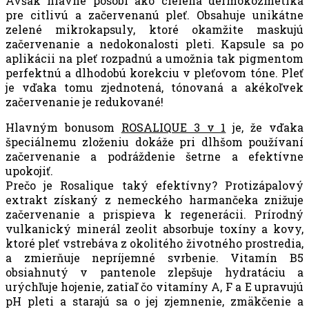
Avšak hlavne pôsobí ako cielená dermokozmetika
pre citlivú a začervenanú pleť. Obsahuje unikátne
zelené mikrokapsuly, ktoré okamžite maskujú
začervenanie a nedokonalosti pleti. Kapsule sa po
aplikácii na pleť rozpadnú a umožnia tak pigmentom
perfektnú a dlhodobú korekciu v pleťovom tóne. Pleť
je vďaka tomu zjednotená, tónovaná a akékoľvek
začervenanie je redukované!
Hlavným bonusom
ROSALIQUE 3 v 1
je, že vďaka
špeciálnemu zloženiu dokáže pri dlhšom používaní
začervenanie a podráždenie šetrne a efektívne
upokojiť.
Prečo je Rosalique taký efektívny? Protizápalový
extrakt získaný z nemeckého harmančeka znižuje
začervenanie a prispieva k regenerácii. Prírodný
vulkanický minerál zeolit absorbuje toxíny a kovy,
ktoré pleť vstrebáva z okolitého životného prostredia,
a zmierňuje nepríjemné svrbenie. Vitamín B5
obsiahnutý v pantenole zlepšuje hydratáciu a
urýchľuje hojenie, zatiaľ čo vitamíny A, F a E upravujú
pH pleti a starajú sa o jej zjemnenie, zmäkčenie a