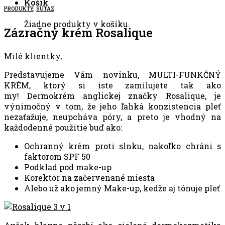
Košík
PRODUKTY
,
SUTAZ
Žiadne produkty v košíku.
Zázračný krém Rosalique
Milé klientky,
Predstavujeme Vám novinku, MULTI-FUNKČNÝ
KRÉM, ktorý si iste zamilujete tak ako
my! Dermokrém anglickej značky Rosalique, je
výnimočný v tom, že jeho ľahká konzistencia pleť
nezaťažuje, neupcháva póry, a preto je vhodný na
každodenné použitie buď ako:
Ochranný krém proti slnku, nakoľko chráni s
faktorom SPF 50
Podklad pod make-up
Korektor na začervenané miesta
Alebo už ako jemný Make-up, kedže aj tónuje pleť