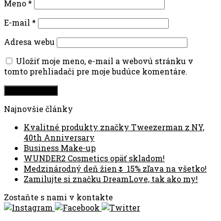
Meno
*
E-mail
*
Adresa webu
Uložiť moje meno, e-mail a webovú stránku v
tomto prehliadači pre moje budúce komentáre.
Najnovšie články
Kvalitné produkty značky Tweezerman z NY,
40th Anniversary
Business Make-up
WUNDER2 Cosmetics opäť skladom!
Medzinárodný deň žien🌷 15% zľava na všetko!
Zamilujte si značku DreamLove, tak ako my!
Zostaňte s nami v kontakte