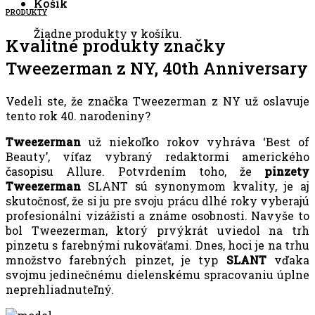
Košík
PRODUKTY
Žiadne produkty v košíku.
Kvalitné produkty značky
Tweezerman z NY, 40th Anniversary
Vedeli ste, že značka Tweezerman z NY už oslavuje
tento rok 40. narodeniny?
Tweezerman
už niekoľko rokov vyhráva ‘Best of
Beauty’, víťaz vybraný redaktormi amerického
časopisu Allure. Potvrdením toho, že
pinzety
Tweezerman
SLANT sú synonymom kvality, je aj
skutočnosť, že si ju pre svoju prácu dlhé roky vyberajú
profesionálni vizážisti a známe osobnosti. Navyše to
bol Tweezerman, ktorý prvýkrát uviedol na trh
pinzetu s farebnými rukoväťami. Dnes, hoci je na trhu
množstvo farebných pinzet, je typ
SLANT
vďaka
svojmu jedinečnému dielenskému spracovaniu úplne
neprehliadnuteľný.