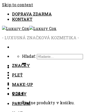
Skip to content
DOPRAVA ZDARMA
KONTAKT
- LUXUSNÁ ZNAČKOVÁ KOZMETIKA -
Hľadať:
ZNAČKY
PLEŤ
MAKE-UP
0.00
€
VLASY
Žiadne produkty v košíku.
PARFUM