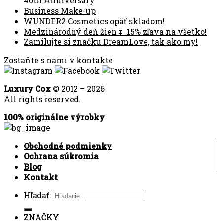
40th Anniversary
Business Make-up
WUNDER2 Cosmetics opäť skladom!
Medzinárodný deň žien🌷 15% zľava na všetko!
Zamilujte si značku DreamLove, tak ako my!
Zostaňte s nami v kontakte
Luxury Cox
© 2012 – 2026
All rights reserved.
100% originálne výrobky
Obchodné podmienky
Ochrana súkromia
Blog
Kontakt
Hľadať:
ZNAČKY