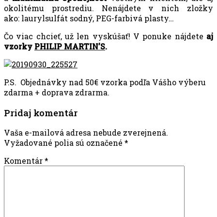
okolitému prostrediu. Nenájdete v nich zložky
ako: laurylsulfát sodný, PEG-farbivá plasty…
Čo viac chcieť, už len vyskúšať! V ponuke nájdete
aj
vzorky
PHILIP MARTIN’S
.
P.S. Objednávky nad 50€ vzorka podľa Vášho výberu
zdarma + doprava zdrarma.
Pridaj komentár
Vaša e-mailová adresa nebude zverejnená.
Vyžadované polia sú označené
*
Komentár
*