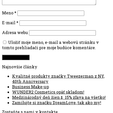
Meno
*
E-mail
*
Adresa webu
Uložiť moje meno, e-mail a webovú stránku v
tomto prehliadači pre moje budúce komentáre.
Najnovšie články
Kvalitné produkty značky Tweezerman z NY,
40th Anniversary
Business Make-up
WUNDER2 Cosmetics opäť skladom!
Medzinárodný deň žien🌷 15% zľava na všetko!
Zamilujte si značku DreamLove, tak ako my!
Zostaňte s nami v kontakte