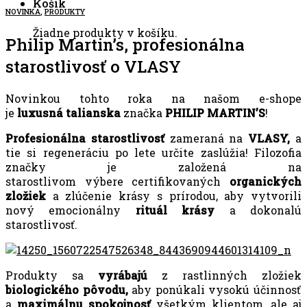
Košík
NOVINKA
,
PRODUKTY
Žiadne produkty v košíku.
Philip Martin’s, profesionálna
starostlivosť o VLASY
Novinkou tohto roka na našom e-shope
je
luxusná talianska
značka
PHILIP MARTIN’S
!
Profesionálna
starostlivosť
zameraná na
VLASY,
a
tie si regeneráciu po lete určite zaslúžia! Filozofia
značky je založená na
starostlivom výbere certifikovaných
organických
zložiek
a zlúčenie krásy s prírodou, aby vytvorili
nový emocionálny
rituál krásy
a dokonalú
starostlivosť.
Produkty sa
vyrábajú
z rastlinných zložiek
biologického pôvodu,
aby ponúkali vysokú účinnosť
a
maximálnu spokojnosť
všetkým klientom, ale aj