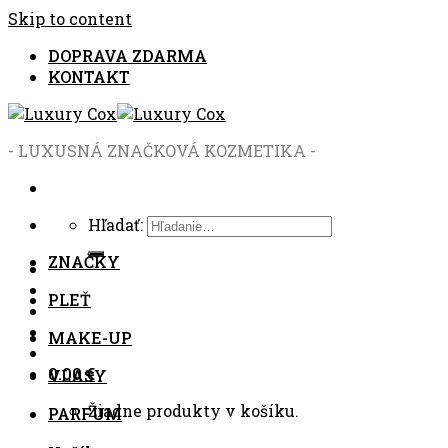
Skip to content
DOPRAVA ZDARMA
KONTAKT
- LUXUSNÁ ZNAČKOVÁ KOZMETIKA -
Hľadať:
ZNAČKY
PLEŤ
MAKE-UP
0.00
€
VLASY
Žiadne produkty v košíku.
PARFUM