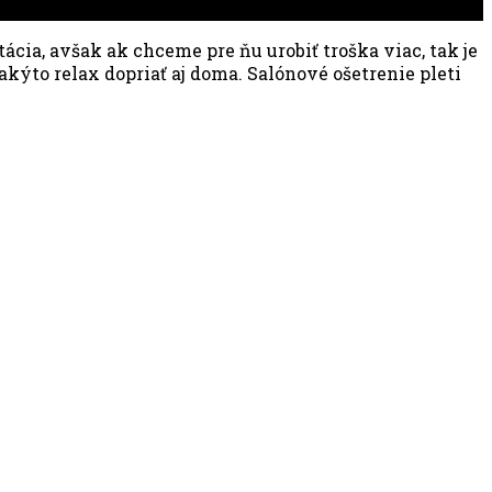
atácia, avšak ak chceme pre ňu urobiť troška viac, tak je
akýto relax dopriať aj doma. Salónové ošetrenie pleti