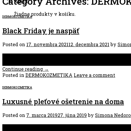
Category Archives:
DERMOK
Košík
Žiadne produkty v košíku.
DERMOKOZMETIKA
Black Friday je naspäť
Posted on
17. novembra 2021
12. decembra 2021
by
Simo
17
nov
Continue reading
→
Posted in
DERMOKOZMETIKA
Leave a comment
DERMOKOZMETIKA
Luxusné pleťové ošetrenie na doma
Posted on
7. marca 2019
27. júna 2019
by
Simona Nedoro
07