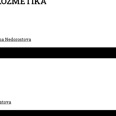
OZMETIKA
na Nedorostova
stova