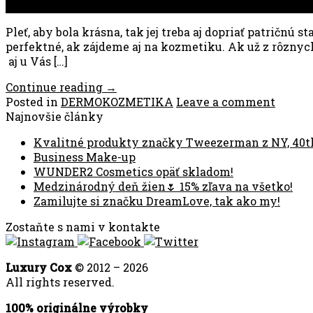
mar
Pleť, aby bola krásna, tak jej treba aj dopriať patričnú
perfektné, ak zájdeme aj na kozmetiku. Ak už z rôznych
aj u Vás […]
Continue reading
→
Posted in
DERMOKOZMETIKA
Leave a comment
Najnovšie články
Kvalitné produkty značky Tweezerman z NY, 40t
Business Make-up
WUNDER2 Cosmetics opäť skladom!
Medzinárodný deň žien🌷 15% zľava na všetko!
Zamilujte si značku DreamLove, tak ako my!
Zostaňte s nami v kontakte
Luxury Cox
© 2012 – 2026
All rights reserved.
100% originálne výrobky