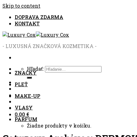
Skip to content
DOPRAVA ZDARMA
KONTAKT
- LUXUSNÁ ZNAČKOVÁ KOZMETIKA -
Hľadať:
ZNAČKY
PLEŤ
MAKE-UP
VLASY
0.00
€
PARFUM
Žiadne produkty v košíku.