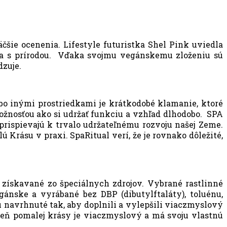
šie ocenenia. Lifestyle futuristka Shel Pink uviedla
ta s prírodou. Vďaka svojmu vegánskemu zloženiu sú
dzuje.
o inými prostriedkami je krátkodobé klamanie, ktoré
žnosťou ako si udržať funkciu a vzhľad dlhodobo. SPA
 prispievajú k trvalo udržateľnému rozvoju našej Zeme.
 Krásu v praxi. SpaRitual verí, že je rovnako dôležité,
 získavané zo špeciálnych zdrojov. Vybrané rastlinné
ánske a vyrábané bez DBP (dibutylftaláty), toluénu,
 navrhnuté tak, aby doplnili a vylepšili viaczmyslový
upeň pomalej krásy je viaczmyslový a má svoju vlastnú