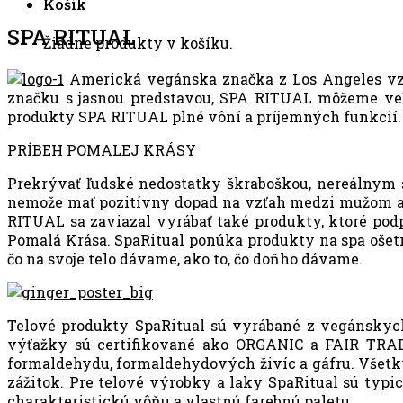
Košík
SPA RITUAL
Žiadne produkty v košíku.
Americká vegánska značka z Los Angeles vznik
značku s jasnou predstavou, SPA RITUAL môžeme veľ
produkty SPA RITUAL plné vôní a príjemných funkcií. K
PRÍBEH POMALEJ KRÁSY
Prekrývať ľudské nedostatky škraboškou, nereálnym 
nemože mať pozitívny dopad na vzťah medzi mužom a ž
RITUAL sa zaviazal vyrábať také produkty, ktoré podpo
Pomalá Krása. SpaRitual ponúka produkty na spa ošetren
čo na svoje telo dávame, ako to, čo doňho dávame.
Telové produkty SpaRitual sú vyrábané z vegánskych 
výťažky sú certifikované ako ORGANIC a FAIR TRADE.
formaldehydu, formaldehydových živíc a gáfru. Všetky
zážitok. Pre telové výrobky a laky SpaRitual sú typi
charakteristickú vôňu a vlastnú farebnú paletu.