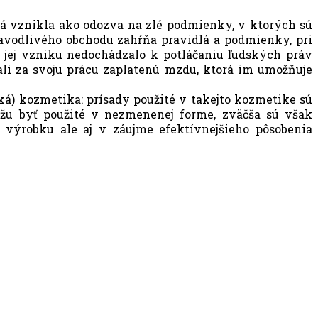
rá vznikla ako odozva na zlé podmienky, v ktorých sú
ravodlivého obchodu zahŕňa pravidlá a podmienky, pri
ri jej vzniku nedochádzalo k potláčaniu ľudských práv
ali za svoju prácu zaplatenú mzdu, ktorá im umožňuje
ká) kozmetika: prísady použité v takejto kozmetike sú
ôžu byť použité v nezmenenej forme, zväčša sú však
 výrobku ale aj v záujme efektívnejšieho pôsobenia