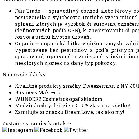
Fair Trade – spravodlivý obchod alebo férový ob
pestovatelia a výrobcovia tretieho sveta nútení
splnení ktorých je výrobok či surovina označená
(definovaných podľa OSN), k znečisťovaniu či po
rozvoj a určitú životnú úroveň.
Organic – organická látka v širšom zmysle zahŕň
vypestované bez pesticídov a podľa prísnych p
spracované, upravené a zmiešané s inými ingr
niektorých zložiek na daný typ pokožky.
Najnovšie články
Kvalitné produkty značky Tweezerman z NY, 40t
Business Make-up
WUNDER2 Cosmetics opäť skladom!
Medzinárodný deň žien🌷 15% zľava na všetko!
Zamilujte si značku DreamLove, tak ako my!
Zostaňte s nami v kontakte