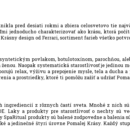
la pred desiati rokmi a zbiera celosvetovo tie najväč
mi jednoducho charakterizovať ako krásu, ktorá počí
rásny design od Ferrari, sortiment farieb všetko potvr
syntetickým povlakom, botulotoxínom, parochňou, aleb
enou. Naopak systematická starostlivosť je jedinou mo
rujú relax, výživu a prepojenie mysle, tela a ducha a
ia a prostriedky, ktoré ti pomôžu zažiť a udržať Pomalú
ingrediencií z rôznych častí sveta. Mnohé z nich sú
 Laky a produkty pre starostlivosť o nechty sú veg
 SpaRitual produkty sú balené zodpovedne a balenia sú
cké a jedinečné štyri úrovne Pomalej Krásy. Každý st