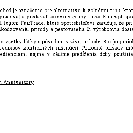
chod je označenie pre alternatívu k voľnému trhu, kto
 pracovať a predávať suroviny či iný tovar Koncept sp
 logom FairTrade, ktoré spotrebiteľovi zaručuje, že p
škodzovaniu prírody a pestovatelia či výrobcovia dost
a všetky látky s pôvodom v živej prírode. Bio (organic
redpisov kontrolných inštitúcií. Prírodné prísady m
edienciami najmä v záujme predĺženia doby použitia
h Anniversary