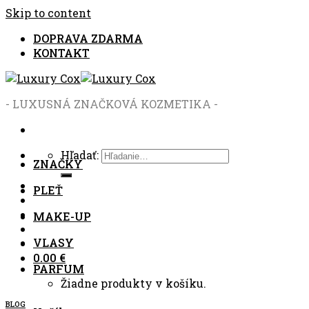
Skip to content
DOPRAVA ZDARMA
KONTAKT
- LUXUSNÁ ZNAČKOVÁ KOZMETIKA -
Hľadať:
ZNAČKY
PLEŤ
MAKE-UP
VLASY
0.00
€
PARFUM
Žiadne produkty v košíku.
BLOG