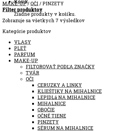
Košík
MAKE-UP
/
OČI
/
PINZETY
Filter produktov
Žiadne produkty v košíku.
Zobrazuje sa všetkych 7 výsledkov
Kategórie produktov
VLASY
PLEŤ
PARFUM
MAKE-UP
FILTOROVAŤ PODĽA ZNAČKY
TVÁR
OČI
CERUZKY A LINKY
KLIEŠTIKY NA MIHALNICE
LEPIDLá NA MIHALNICE
MIHALNICE
OBOČIE
OČNÉ TIENE
PINZETY
SÉRUM NA MIHALNICE