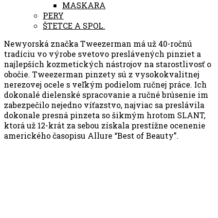
MASKARA
PERY
ŠTETCE A SPOL.
Newyorská značka Tweezerman má už 40-ročnú
tradíciu vo výrobe svetovo preslávených pinziet a
najlepších kozmetických nástrojov na starostlivosť o
obočie. Tweezerman pinzety sú z vysokokvalitnej
nerezovej ocele s veľkým podielom ručnej práce. Ich
dokonalé dielenské spracovanie a ručné brúsenie im
zabezpečilo nejedno víťazstvo, najviac sa preslávila
dokonale presná pinzeta so šikmým hrotom SLANT,
ktorá už 12-krát za sebou získala prestížne ocenenie
amerického časopisu Allure “Best of Beauty”.