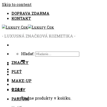
Skip to content
DOPRAVA ZDARMA
KONTAKT
- LUXUSNÁ ZNAČKOVÁ KOZMETIKA -
Hľadať:
ZNAČKY
PLEŤ
MAKE-UP
0.00
€
VLASY
Žiadne produkty v košíku.
PARFUM