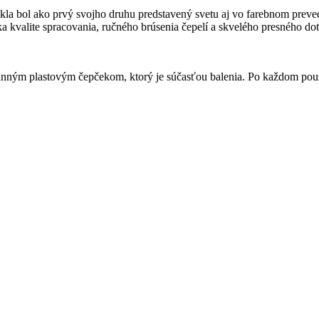
nikla bol ako prvý svojho druhu predstavený svetu aj vo farebnom preve
 kvalite spracovania, ručného brúsenia čepelí a skvelého presného do
anným plastovým čepčekom, ktorý je súčasťou balenia. Po každom použi