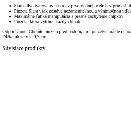
Starostlivo tvarovaný nástroj z prvotriednej ocele bez prímesí 
Pinzeta Slant však zostáva nezameniteľnou a výnimočnou vďaka
Maximálne ľahká manipulácia a presné zachytenie chĺpkov
Pinzeta, ktorá vytrhne každý chĺpok.
Odporúčanie: Chráňte pinzetu pred pádom, hrot pinzety chráňte ochr
Dĺžka pinzety je 9,5 cm.
Súvisiace produkty