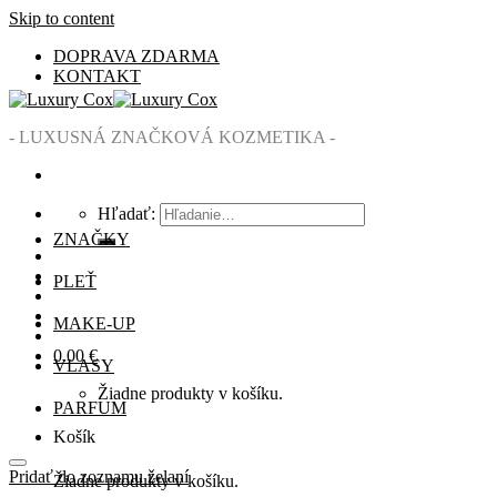
Skip to content
DOPRAVA ZDARMA
KONTAKT
- LUXUSNÁ ZNAČKOVÁ KOZMETIKA -
Hľadať:
ZNAČKY
PLEŤ
MAKE-UP
0.00
€
VLASY
Žiadne produkty v košíku.
PARFUM
Košík
Pridať do zoznamu želaní
Žiadne produkty v košíku.