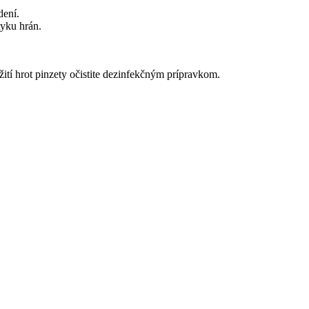
dení.
tyku hrán.
tí hrot pinzety očistite dezinfekčným prípravkom.