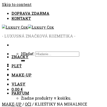
Skip to content
DOPRAVA ZDARMA
KONTAKT
- LUXUSNÁ ZNAČKOVÁ KOZMETIKA -
Hľadať:
ZNAČKY
PLEŤ
MAKE-UP
VLASY
0.00
€
PARFUM
Žiadne produkty v košíku.
MAKE-UP
/
OČI
/
KLIEŠTIKY NA MIHALNICE