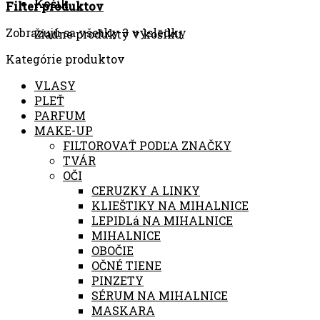
Košík
Filter produktov
Zobrazujú sa všetky 3 výsledky
Žiadne produkty v košíku.
Kategórie produktov
VLASY
PLEŤ
PARFUM
MAKE-UP
FILTOROVAŤ PODĽA ZNAČKY
TVÁR
OČI
CERUZKY A LINKY
KLIEŠTIKY NA MIHALNICE
LEPIDLá NA MIHALNICE
MIHALNICE
OBOČIE
OČNÉ TIENE
PINZETY
SÉRUM NA MIHALNICE
MASKARA