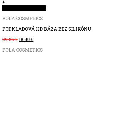
+
Rýchla objednávka
POLA COSMETICS
PODKLADOVÁ HD BÁZA BEZ SILIKÓNU
29.85
€
18.90
€
POLA COSMETICS