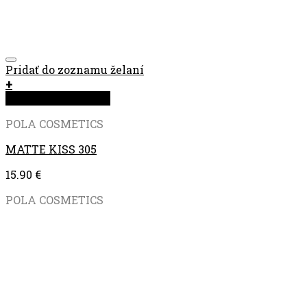
Pridať do zoznamu želaní
+
Rýchla objednávka
POLA COSMETICS
MATTE KISS 305
15.90
€
POLA COSMETICS