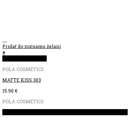
Pridať do zoznamu želaní
+
Rýchla objednávka
POLA COSMETICS
MATTE KISS 303
15.90
€
POLA COSMETICS
Zľava!