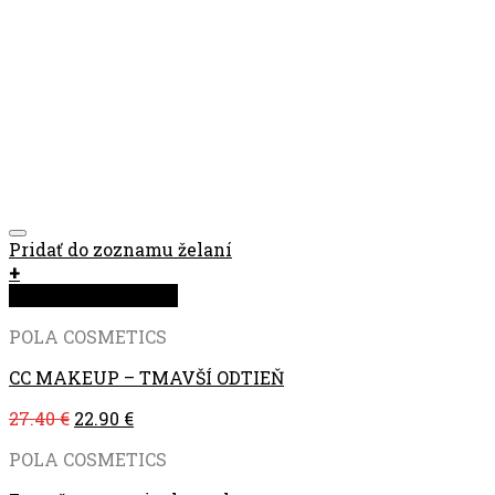
Pridať do zoznamu želaní
+
Rýchla objednávka
POLA COSMETICS
CC MAKEUP – TMAVŠÍ ODTIEŇ
27.40
€
22.90
€
POLA COSMETICS