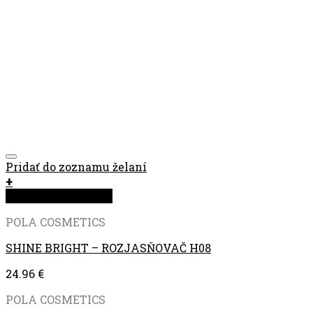
Pridať do zoznamu želaní
+
Rýchla objednávka
POLA COSMETICS
SHINE BRIGHT – ROZJASŇOVAČ H08
24.96
€
POLA COSMETICS