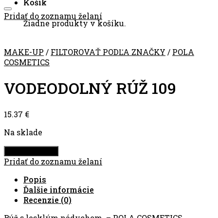
Košík
Pridať do zoznamu želaní
Žiadne produkty v košíku.
MAKE-UP
/
FILTOROVAŤ PODĽA ZNAČKY
/
POLA
COSMETICS
VODEODOLNÝ RÚŽ 109
15.37
€
Na sklade
Pridať do košíka
Pridať do zoznamu želaní
Popis
Ďalšie informácie
Recenzie (0)
Rúž s lesklým nádychom – POLA COSMETICS