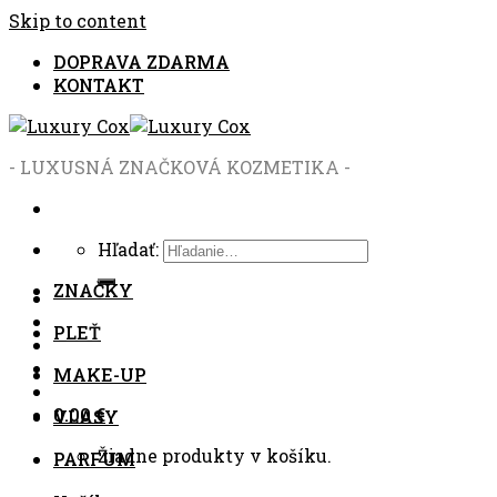
Skip to content
DOPRAVA ZDARMA
KONTAKT
- LUXUSNÁ ZNAČKOVÁ KOZMETIKA -
Hľadať:
ZNAČKY
PLEŤ
MAKE-UP
0.00
€
VLASY
Žiadne produkty v košíku.
PARFUM