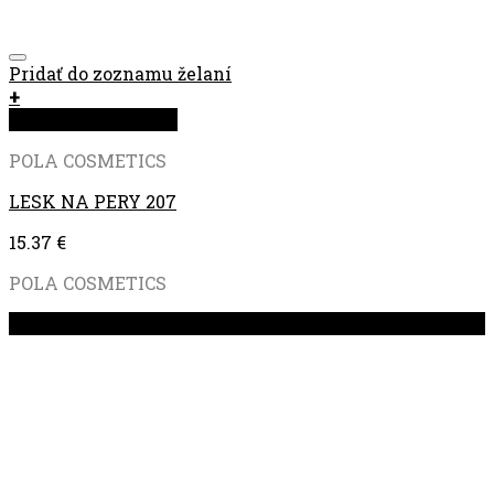
Pridať do zoznamu želaní
+
Rýchla objednávka
POLA COSMETICS
LESK NA PERY 207
15.37
€
POLA COSMETICS
Zľava!