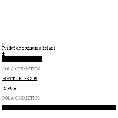
Pridať do zoznamu želaní
+
Rýchla objednávka
POLA COSMETICS
MATTE KISS 309
15.90
€
POLA COSMETICS
Zľava!