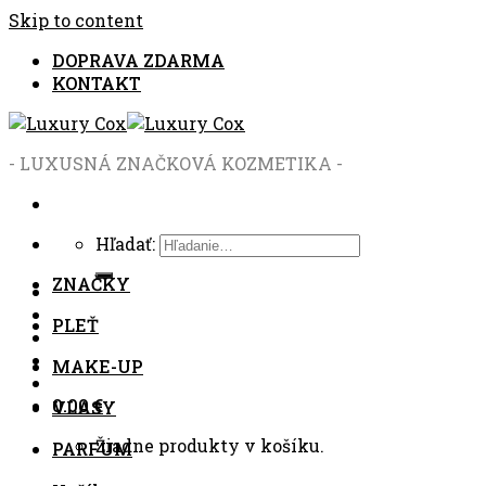
Skip to content
DOPRAVA ZDARMA
KONTAKT
- LUXUSNÁ ZNAČKOVÁ KOZMETIKA -
Hľadať:
ZNAČKY
PLEŤ
MAKE-UP
0.00
€
VLASY
Žiadne produkty v košíku.
PARFUM