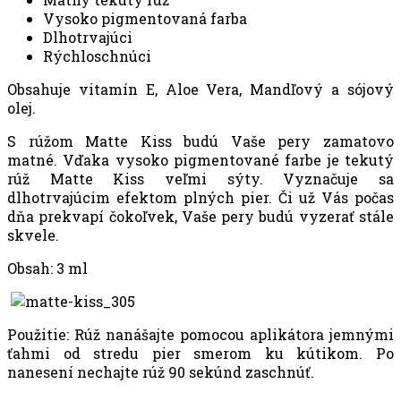
Vysoko pigmentovaná farba
Dlhotrvajúci
Rýchloschnúci
Obsahuje vitamín E, Aloe Vera, Mandľový a sójový
olej.
S rúžom Matte Kiss budú Vaše pery zamatovo
matné. Vďaka vysoko pigmentované farbe je tekutý
rúž Matte Kiss veľmi sýty. Vyznačuje sa
dlhotrvajúcim efektom plných pier. Či už Vás počas
dňa prekvapí čokoľvek, Vaše pery budú vyzerať stále
skvele.
Obsah: 3 ml
Použitie: Rúž nanášajte pomocou aplikátora jemnými
ťahmi od stredu pier smerom ku kútikom. Po
nanesení nechajte rúž 90 sekúnd zaschnúť.