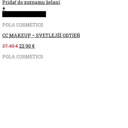
Pridať do zoznamu želaní
+
Rýchla objednávka
POLA COSMETICS
CC MAKEUP – SVETLEJŠÍ ODTIEŇ
27.40
€
22.90
€
POLA COSMETICS