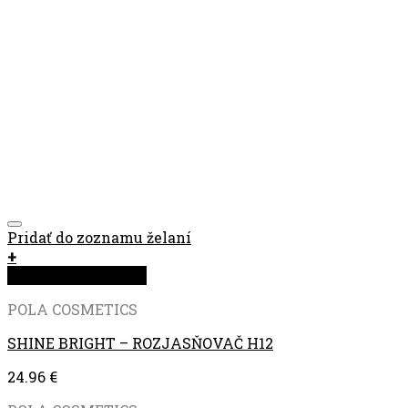
Pridať do zoznamu želaní
+
Rýchla objednávka
POLA COSMETICS
SHINE BRIGHT – ROZJASŇOVAČ H12
24.96
€