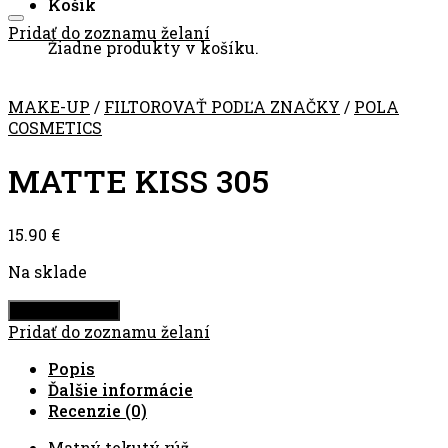
Košík
Pridať do zoznamu želaní
Žiadne produkty v košíku.
MAKE-UP
/
FILTOROVAŤ PODĽA ZNAČKY
/
POLA
COSMETICS
MATTE KISS 305
15.90
€
Na sklade
Pridať do košíka
Pridať do zoznamu želaní
Popis
Ďalšie informácie
Recenzie (0)
Matný tekutý rúž