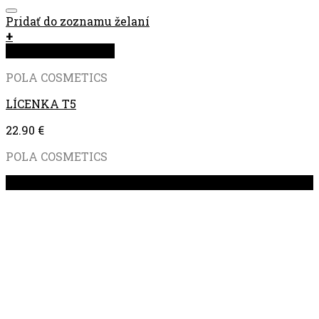
Pridať do zoznamu želaní
+
Rýchla objednávka
POLA COSMETICS
LÍCENKA T5
22.90
€
POLA COSMETICS
Zľava!