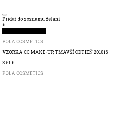
Pridať do zoznamu želaní
+
Rýchla objednávka
POLA COSMETICS
VZORKA CC MAKE-UP, TMAVŠÍ ODTIEŇ 201016
3.51
€
POLA COSMETICS