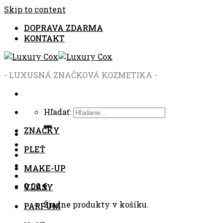
Skip to content
DOPRAVA ZDARMA
KONTAKT
- LUXUSNÁ ZNAČKOVÁ KOZMETIKA -
Hľadať:
ZNAČKY
PLEŤ
MAKE-UP
0.00
€
VLASY
Žiadne produkty v košíku.
PARFUM