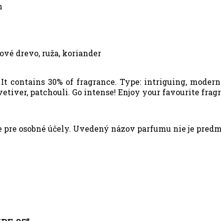
h
lové drevo, ruža, koriander
t contains 30% of fragrance. Type: intriguing, modern.
 vetiver, patchouli. Go intense! Enjoy your favourite fra
pre osobné účely. Uvedený názov parfumu nie je predmet