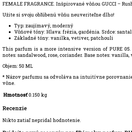
FEMALE FRAGRANCE. Inšpirované vôňou GUCCI – Rus
Užite si svoju obľúbenú vôňu neuveriteľne dlho!
Typ: zaujímavý, moderný
Vôňové tóny: Hlava: frézia, gardénia. Srdce: santa
Základné tóny: vanilka, vetiver, patchouli
This parfum is a more intensive version of PURE 05. I
notes: sandalwood, rose, coriander. Base notes: vanilla,
Objem: 50 ML
* Názov parfumu sa odvoláva na intuitívne porovnanie 
vône.
Hmotnosť
0.150 kg
Recenzie
Nikto zatiaľ nepridal hodnotenie.