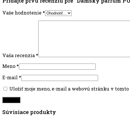
Pridajte prvú recenziu pre “Dámsky parfum PU
Vaše hodnotenie
*
Vaša recenzia
*
Meno
*
E-mail
*
Uložiť moje meno, e-mail a webovú stránku v tomto
Súvisiace produkty