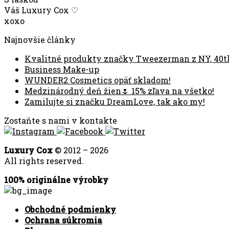
Váš Luxury Cox ♡
xoxo
Najnovšie články
Kvalitné produkty značky Tweezerman z NY, 40t
Business Make-up
WUNDER2 Cosmetics opäť skladom!
Medzinárodný deň žien🌷 15% zľava na všetko!
Zamilujte si značku DreamLove, tak ako my!
Zostaňte s nami v kontakte
Luxury Cox
© 2012 – 2026
All rights reserved.
100% originálne výrobky
Obchodné podmienky
Ochrana súkromia