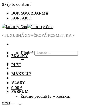
Skip to content
DOPRAVA ZDARMA
KONTAKT
- LUXUSNÁ ZNAČKOVÁ KOZMETIKA -
Hľadať:
ZNAČKY
PLEŤ
MAKE-UP
VLASY
0.00
€
PARFUM
Žiadne produkty v košíku.
SUTAZ