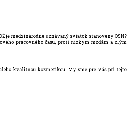
že MDŽ je medzinárodne uznávaný sviatok stanovený OSN?
dinového pracovného času, proti nízkym mzdám a zlým
i alebo kvalitnou kozmetikou. My sme pre Vás pri tejto