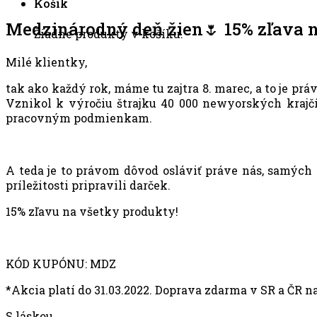
Košík
Medzinárodný deň žien🌷 15% zľava n
Žiadne produkty v košíku.
Milé klientky,
tak ako každý rok, máme tu zajtra 8. marec, a to je p
Vznikol k výročiu štrajku 40 000 newyorských krajč
pracovným podmienkam.
A teda je to právom dôvod osláviť práve nás, samých s
príležitosti pripravili darček.
15% zľavu na všetky produkty!
KÓD KUPÓNU: MDZ
*Akcia platí do 31.03.2022. Doprava zdarma v SR a ČR na
S láskou