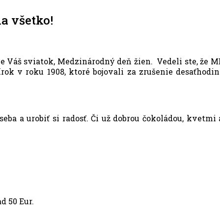
a všetko!
ráve Váš sviatok, Medzinárodný deň žien. Vedeli ste, 
írok v roku 1908, ktoré bojovali za zrušenie desaťho
eba a urobiť si radosť. Či už dobrou čokoládou, kvetm
d 50 Eur.