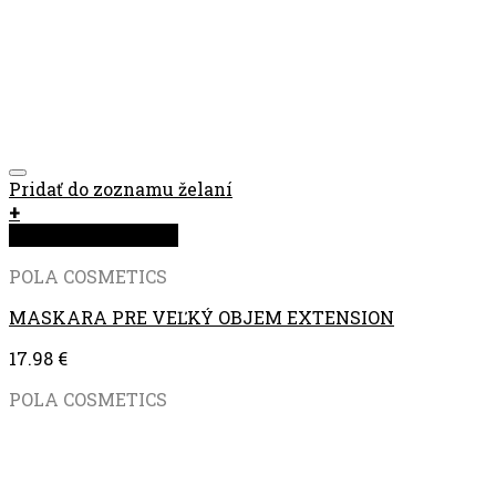
Pridať do zoznamu želaní
+
Rýchla objednávka
POLA COSMETICS
MASKARA PRE VEĽKÝ OBJEM EXTENSION
17.98
€
POLA COSMETICS