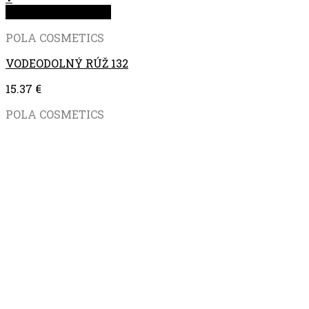
Rýchla objednávka
POLA COSMETICS
VODEODOLNÝ RÚŽ 132
15.37
€
POLA COSMETICS