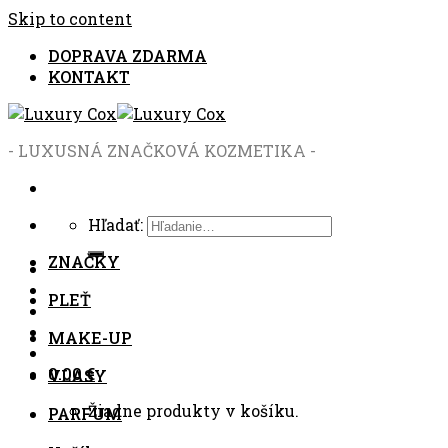
Skip to content
DOPRAVA ZDARMA
KONTAKT
- LUXUSNÁ ZNAČKOVÁ KOZMETIKA -
Hľadať:
ZNAČKY
PLEŤ
MAKE-UP
0.00
€
VLASY
Žiadne produkty v košíku.
PARFUM