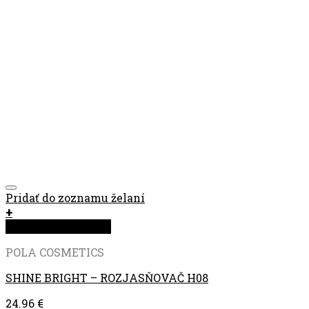
Pridať do zoznamu želaní
+
Rýchla objednávka
POLA COSMETICS
SHINE BRIGHT – ROZJASŇOVAČ H08
24.96
€