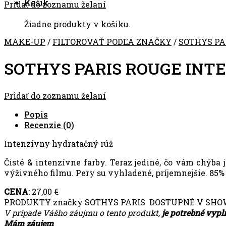
Košík
Pridať do zoznamu želaní
Žiadne produkty v košíku.
MAKE-UP
/
FILTOROVAŤ PODĽA ZNAČKY
/
SOTHYS PA
SOTHYS PARIS ROUGE INT
Pridať do zoznamu želaní
Popis
Recenzie (0)
Intenzívny hydratačný rúž
Čisté & intenzívne farby. Teraz jediné, čo vám chýba
výživného filmu. Pery su vyhladené, príjemnejšie. 85%
CENA
: 27,00 €
PRODUKTY značky SOTHYS PARIS DOSTUPNÉ V SH
V prípade Vášho záujmu o tento produkt,
je potrebné vypl
Mám záujem