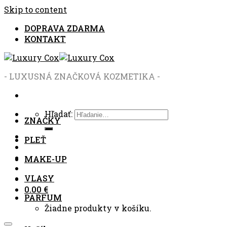
Skip to content
DOPRAVA ZDARMA
KONTAKT
- LUXUSNÁ ZNAČKOVÁ KOZMETIKA -
Hľadať:
ZNAČKY
PLEŤ
MAKE-UP
VLASY
0.00
€
PARFUM
Žiadne produkty v košíku.