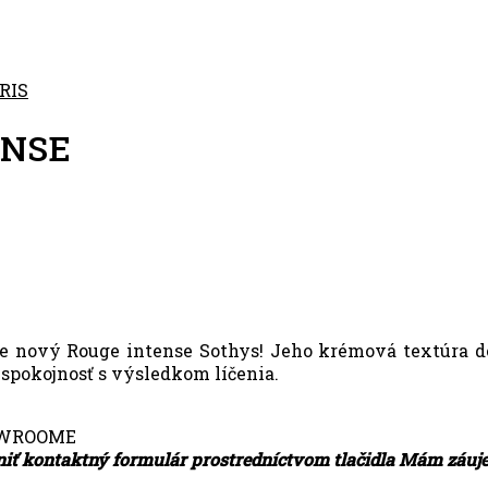
RIS
ENSE
 je nový Rouge intense Sothys! Jeho krémová textúra d
 spokojnosť s výsledkom líčenia.
OWROOME
niť kontaktný formulár prostredníctvom tlačidla Mám záujem