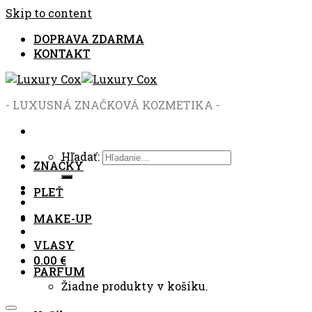
Skip to content
DOPRAVA ZDARMA
KONTAKT
- LUXUSNÁ ZNAČKOVÁ KOZMETIKA -
Hľadať:
ZNAČKY
PLEŤ
MAKE-UP
VLASY
0.00
€
PARFUM
Žiadne produkty v košíku.