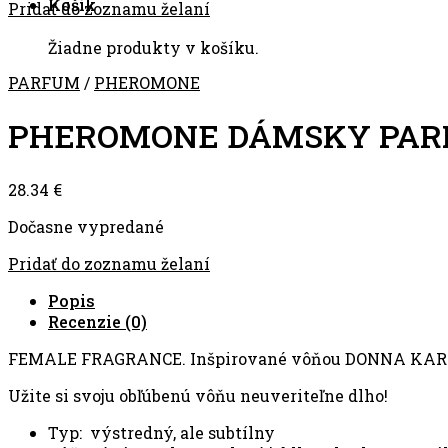
Košík
Pridať do zoznamu želaní
Žiadne produkty v košíku.
PARFUM
/
PHEROMONE
PHEROMONE DÁMSKY PAR
28.34
€
Dočasne vypredané
Pridať do zoznamu želaní
Popis
Recenzie (0)
FEMALE FRAGRANCE. Inšpirované vôňou DONNA KARA
Užite si svoju obľúbenú vôňu neuveriteľne dlho!
Typ: výstredný, ale subtílny