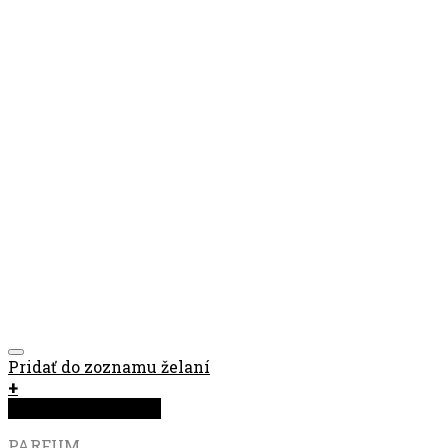
Pridať do zoznamu želaní
+
Rýchla objednávka
PARFUM