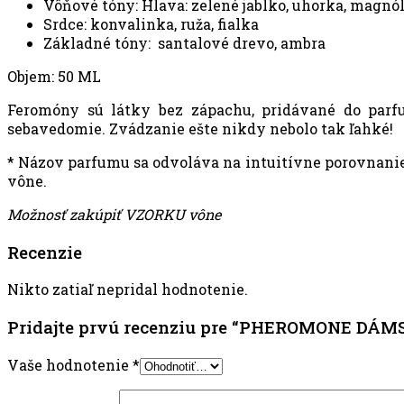
Vôňové tóny: Hlava: zelené jablko, uhorka, magnól
Srdce: konvalinka, ruža, fialka
Základné tóny: santalové drevo, ambra
Objem: 50 ML
Feromóny sú látky bez zápachu, pridávané do parfum
sebavedomie. Zvádzanie ešte nikdy nebolo tak ľahké!
* Názov parfumu sa odvoláva na intuitívne porovnanie 
vône.
Možnosť zakúpiť VZORKU vône
Recenzie
Nikto zatiaľ nepridal hodnotenie.
Pridajte prvú recenziu pre “PHEROMONE DÁ
Vaše hodnotenie
*