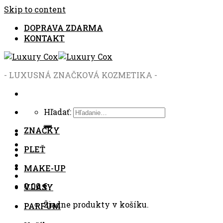
Skip to content
DOPRAVA ZDARMA
KONTAKT
- LUXUSNÁ ZNAČKOVÁ KOZMETIKA -
Hľadať:
ZNAČKY
PLEŤ
MAKE-UP
0.00
€
VLASY
Žiadne produkty v košíku.
PARFUM