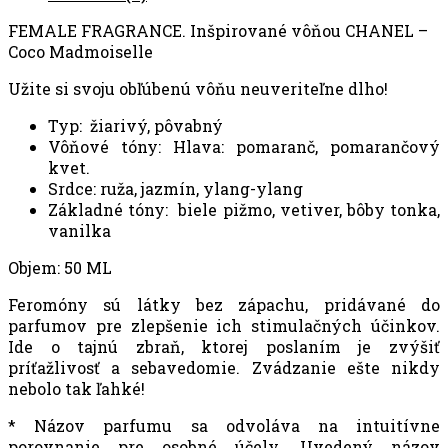
FEMALE FRAGRANCE. Inšpirované vôňou CHANEL –
Coco Madmoiselle
Užite si svoju obľúbenú vôňu neuveriteľne dlho!
Typ: žiarivý, pôvabný
Vôňové tóny: Hlava: pomaranč, pomarančový
kvet.
Srdce: ruža, jazmín, ylang-ylang
Základné tóny: biele pižmo, vetiver, bôby tonka,
vanilka
Objem: 50 ML
Feromóny sú látky bez zápachu, pridávané do
parfumov pre zlepšenie ich stimulačných účinkov.
Ide o tajnú zbraň, ktorej poslaním je zvýšiť
príťažlivosť a sebavedomie. Zvádzanie ešte nikdy
nebolo tak ľahké!
* Názov parfumu sa odvoláva na intuitívne
porovnanie pre osobné účely. Uvedený názov