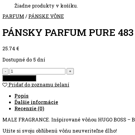
Žiadne produkty v košíku.
PARFUM
/
PÁNSKE VÔNE
PÁNSKY PARFUM PURE 483
25.74
€
Dostupné do 5 dní
množstvo
Pánsky
Pridať do košíka
parfum
Pridať do zoznamu želaní
PURE
483
Popis
Ďalšie informácie
Recenzie (0)
MALE FRAGRANCE. Inšpirované vôňou HUGO BOSS – Bot
Užite si svoju obľúbenú vôňu neuveriteľne dlho!