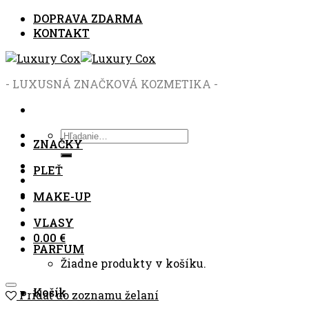
Skip
DOPRAVA ZDARMA
to
KONTAKT
content
- LUXUSNÁ ZNAČKOVÁ KOZMETIKA -
Hľadať:
ZNAČKY
PLEŤ
MAKE-UP
VLASY
0.00
€
PARFUM
Žiadne produkty v košíku.
Košík
Pridať do zoznamu želaní