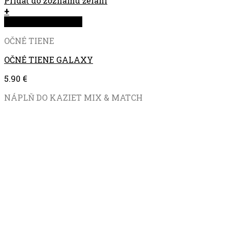
Pridať do zoznamu želaní
+
Rýchla objednávka
OČNÉ TIENE
OČNÉ TIENE GALAXY
5.90
€
NÁPLŇ DO KAZIET MIX & MATCH