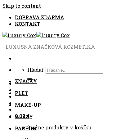
Skip to content
DOPRAVA ZDARMA
KONTAKT
- LUXUSNÁ ZNAČKOVÁ KOZMETIKA -
Hľadať:
ZNAČKY
PLEŤ
MAKE-UP
0.00
€
VLASY
Žiadne produkty v košíku.
PARFUM