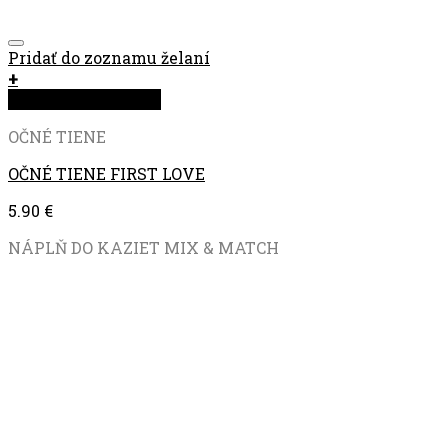
Pridať do zoznamu želaní
+
Rýchla objednávka
OČNÉ TIENE
OČNÉ TIENE FIRST LOVE
5.90
€
NÁPLŇ DO KAZIET MIX & MATCH