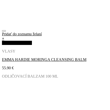
Pridať do zoznamu želaní
+
Rýchla objednávka
VLASY
EMMA HARDIE MORINGA CLEANSING BALM
55.90
€
ODLIČOVACÍ BALZAM 100 ML