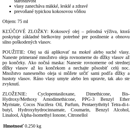
starostlivosť
vlasy zanecháva mäkké, lesklé a zdravé
prevoňané typickou kokosovou vôňou
Objem: 75 ml
KĽÚČOVÉ ZLOŽKY: Kokosový olej – prírodná výživa, ktorá
poskytuje základné bielkoviny potrebné pre posilnenie a obnovu
silno poškodených vlasov.
POUŽITIE: Olej sa dá aplikovať na mokré alebo suché vlasy.
Naneste primerané množstvo oleja rovnomerne do dĺžky vlasov až
po končeky. Ako nočná maska: Naneste rovnomerne od strednej
dĺžky vlasov až ku končekom a nechajte pôsosbiť celú noc.
Množstvo naneseného oleja si môžete určiť sami podľa dĺžky a
hustoty vlasov. Ráno vlasy umyte alebo len upravte, tak ako ste
zvyknutí.
ZLOŽENIE: Cyclopentasiloxane, Dimethicone, Bis-
Hydroxy/Methoxy Amodimethicone, PPG-3 Benzyl Ether
Myristate, Cocos Nucifera Oil, Parfum, Pentaerythrityl Tetra-di-t-
butyl, Hydroxyhydrocinnamate, Coumarin, Benzyl Alcohol,
Linalool, Alpha-Isomethyl Ionone, Citronellol
Hmotnosť
0.250 kg