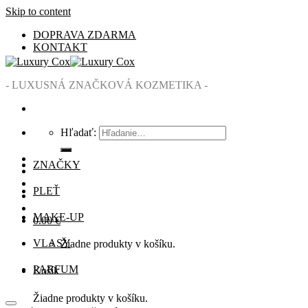
Skip to content
DOPRAVA ZDARMA
KONTAKT
- LUXUSNÁ ZNAČKOVÁ KOZMETIKA -
Hľadať:
ZNAČKY
PLEŤ
MAKE-UP
0.00
€
VLASY
Žiadne produkty v košíku.
PARFUM
Košík
Žiadne produkty v košíku.