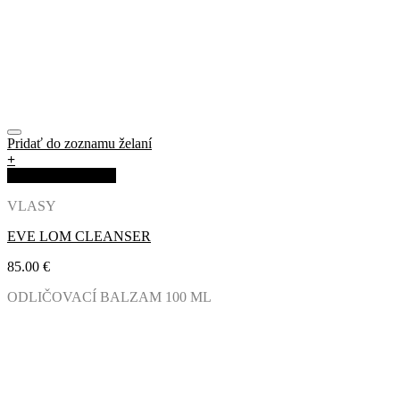
Pridať do zoznamu želaní
+
Rýchla objednávka
VLASY
EVE LOM CLEANSER
85.00
€
ODLIČOVACÍ BALZAM 100 ML