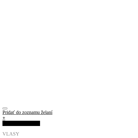
Pridať do zoznamu želaní
+
Rýchla objednávka
VLASY