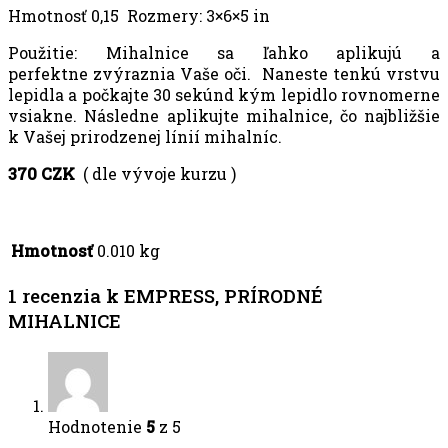
Hmotnosť 0,15 Rozmery: 3×6×5 in
Použitie: Mihalnice sa ľahko aplikujú a
perfektne zvýraznia Vaše oči. Naneste tenkú vrstvu
lepidla a počkajte 30 sekúnd kým lepidlo rovnomerne
vsiakne. Následne aplikujte mihalnice, čo najbližšie
k Vašej prirodzenej línií mihalníc.
370 CZK
( dle vývoje kurzu )
Hmotnosť
0.010 kg
1 recenzia k
EMPRESS, PRÍRODNÉ
MIHALNICE
Hodnotenie
5
z 5