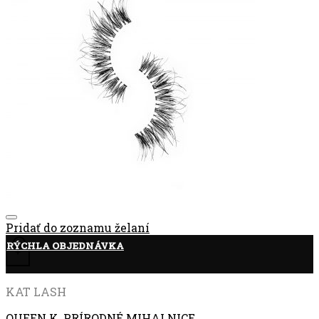
Pridať do zoznamu želaní
RÝCHLA OBJEDNÁVKA
+
KAT LASH
QUEEN K, PRÍRODNÉ MIHALNICE