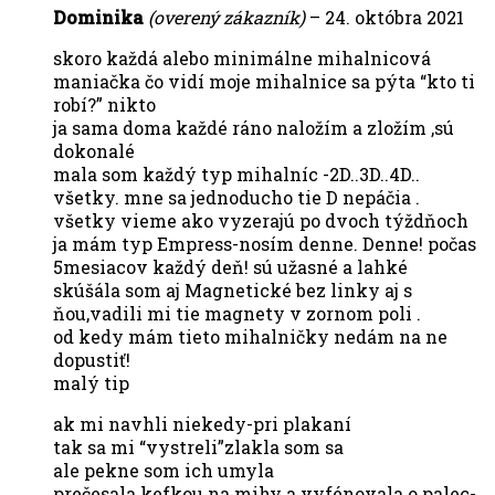
Dominika
(overený zákazník)
–
24. októbra 2021
skoro každá alebo minimálne mihalnicová
maniačka čo vidí moje mihalnice sa pýta “kto ti
robí?” nikto
ja sama doma každé ráno naložím a zložím ,sú
dokonalé
mala som každý typ mihalníc -2D..3D..4D..
všetky. mne sa jednoducho tie D nepáčia .
všetky vieme ako vyzerajú po dvoch týždňoch
ja mám typ Empress-nosím denne. Denne! počas
5mesiacov každý deň! sú užasné a lahké
skúšála som aj Magnetické bez linky aj s
ňou,vadili mi tie magnety v zornom poli .
od kedy mám tieto mihalničky nedám na ne
dopustiť!
malý tip
ak mi navhli niekedy-pri plakaní
tak sa mi “vystreli”zlakla som sa
ale pekne som ich umyla
prečesala kefkou na mihy a vyfénovala o palec-