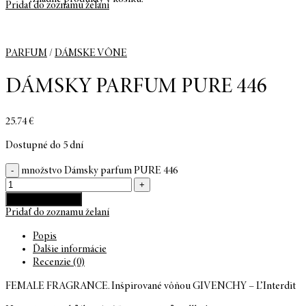
Pridať do zoznamu želaní
PARFUM
/
DÁMSKE VÔNE
DÁMSKY PARFUM PURE 446
25.74
€
Dostupné do 5 dní
množstvo Dámsky parfum PURE 446
Pridať do košíka
Pridať do zoznamu želaní
Popis
Ďalšie informácie
Recenzie (0)
FEMALE FRAGRANCE. Inšpirované vôňou GIVENCHY – L’Interdit