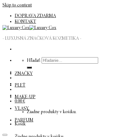
Skip to content
DOPRAVA ZDARMA
KONTAKT
- LUXUSNÁ ZNAČKOVÁ KOZMETIKA -
Hľadať:
ZNAČKY
PLEŤ
MAKE-UP
0.00
€
VLASY
Žiadne produkty v košíku.
PARFUM
Košík
Žiadne produkty v košíku.