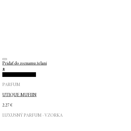
Pridať do zoznamu želaní
+
Rýchla objednávka
PARFUM
UTIQUE MUFIIN
2.27
€
LUXUSNÝ PARFUM - VZORKA