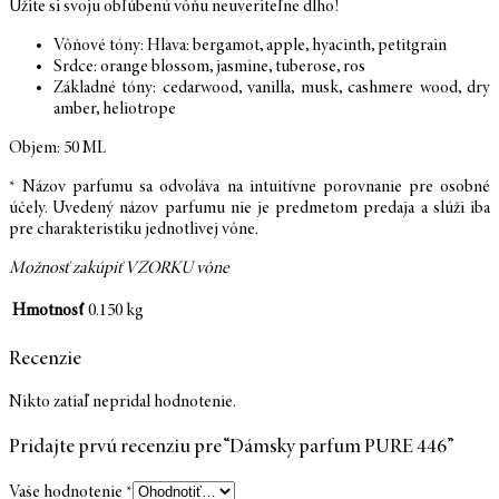
Užite si svoju obľúbenú vôňu neuveriteľne dlho!
Vôňové tóny: Hlava: bergamot, apple, hyacinth, petitgrain
Srdce: orange blossom, jasmine, tuberose, ros
Základné tóny: cedarwood, vanilla, musk, cashmere wood, dry
amber, heliotrope
Objem: 50 ML
* Názov parfumu sa odvoláva na intuitívne porovnanie pre osobné
účely. Uvedený názov parfumu nie je predmetom predaja a slúži iba
pre charakteristiku jednotlivej vône.
Možnosť zakúpiť VZORKU vône
Hmotnosť
0.150 kg
Recenzie
Nikto zatiaľ nepridal hodnotenie.
Pridajte prvú recenziu pre “Dámsky parfum PURE 446”
Vaše hodnotenie
*