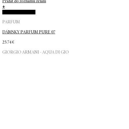
Pridať do zoznamu želaní
+
Rýchla objednávka
PARFUM
DÁMSKY PARFUM PURE 07
25.74
€
GIORGIO ARMANI - AQUA DI GIO