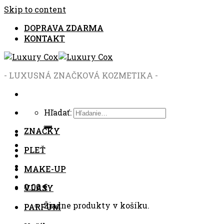
Skip to content
DOPRAVA ZDARMA
KONTAKT
- LUXUSNÁ ZNAČKOVÁ KOZMETIKA -
Hľadať:
ZNAČKY
PLEŤ
MAKE-UP
0.00
€
VLASY
Žiadne produkty v košíku.
PARFUM