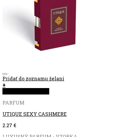
Pridať do zoznamu želaní
+
Rýchla objednávka
PARFUM
UTIQUE SEXY CASHMERE
2.27
€
LUXUSNÝ PARFUM - VZORKA