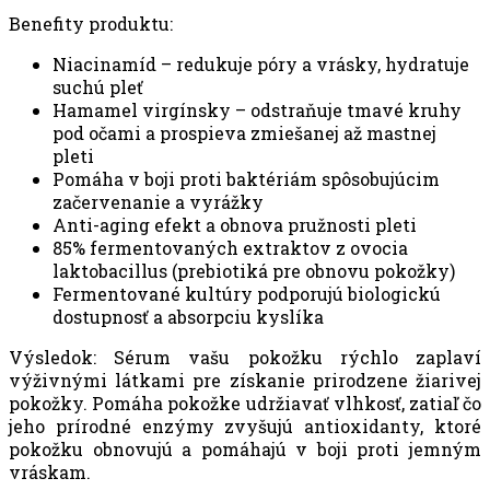
Benefity produktu:
Niacinamíd – redukuje póry a vrásky, hydratuje
suchú pleť
Hamamel virgínsky – odstraňuje tmavé kruhy
pod očami a prospieva zmiešanej až mastnej
pleti
Pomáha v boji proti baktériám spôsobujúcim
začervenanie a vyrážky
Anti-aging efekt a obnova pružnosti pleti
85% fermentovaných extraktov z ovocia
laktobacillus (prebiotiká pre obnovu pokožky)
Fermentované kultúry podporujú biologickú
dostupnosť a absorpciu kyslíka
Výsledok: Sérum vašu pokožku rýchlo zaplaví
výživnými látkami pre získanie prirodzene žiarivej
pokožky. Pomáha pokožke udržiavať vlhkosť, zatiaľ čo
jeho prírodné enzýmy zvyšujú antioxidanty, ktoré
pokožku obnovujú a pomáhajú v boji proti jemným
vráskam.