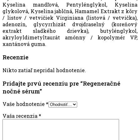
Kyselina mandľová, Pentylénglykol, Kyselina
glykolová, Kyselina jablčná, Hamamel Extrakt z kôry
/ listov / vetvičiek Virginiana (listová / vetvička),
adenozín, glycyrrhizát dvojdraselný (koreňový
extrakt sladkého drievka), butylénglykol,
akryloyldimetyltaurát amónny / kopolymér VP,
xantánová guma.
Recenzie
Nikto zatiaľ nepridal hodnotenie.
Pridajte prvú recenziu pre “Regeneračné
nočné sérum”
Vaše hodnotenie
*
Vaša recenzia
*