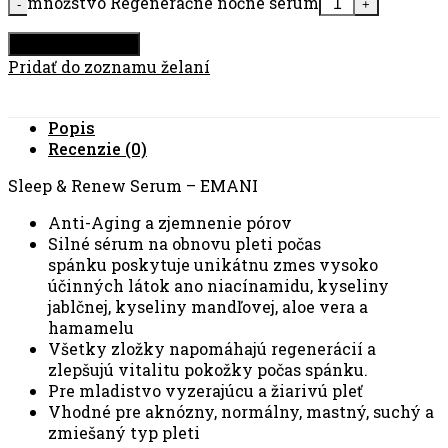
množstvo Regeneračné nočné sérum
Pridať do košíka
Pridať do zoznamu želaní
Popis
Recenzie (0)
Sleep & Renew Serum – EMANI
Anti-Aging a zjemnenie pórov
Silné sérum na obnovu pleti počas
spánku poskytuje unikátnu zmes vysoko
účinných látok ano niacínamidu, kyseliny
jablčnej, kyseliny mandľovej, aloe vera a
hamamelu
Všetky zložky napomáhajú regenerácií a
zlepšujú vitalitu pokožky počas spánku.
Pre mladistvo vyzerajúcu a žiarivú pleť
Vhodné pre aknózny, normálny, mastný, suchý a
zmiešaný typ pleti