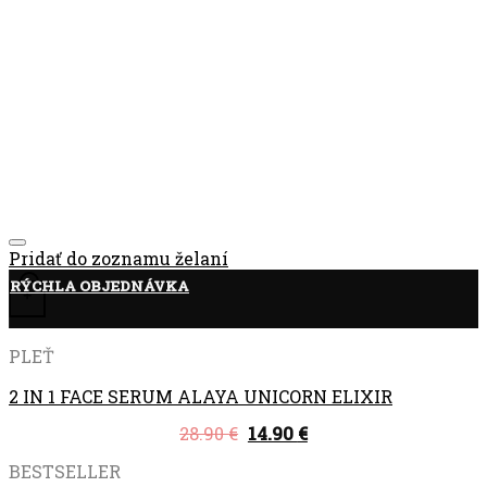
Pridať do zoznamu želaní
RÝCHLA OBJEDNÁVKA
+
PLEŤ
2 IN 1 FACE SERUM ALAYA UNICORN ELIXIR
28.90
€
14.90
€
BESTSELLER