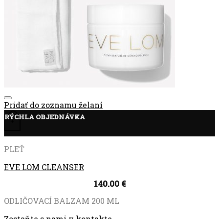
Pridať do zoznamu želaní
RÝCHLA OBJEDNÁVKA
+
PLEŤ
EVE LOM CLEANSER
140.00
€
ODLIČOVACÍ BALZAM 200 ML
Zostaňte s nami v kontakte