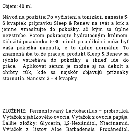
Objem: 40 ml
Návod na použitie: Po vyčistení a tonizácii naneste 5-
6 kvapiek prípravku Sleep & Renew na tvár a krk a
jemne vmasírujte do pokožky, až kým sa úplne
nevstrebe. Potom pokračujte hydratačným krémom.
Dôležitá poznámka: 5-30 minút po aplikácii môže byť
vaša pokožka napnutá, je to úplne normálne. To
znamená iba to, že pracuje, produkt Sleep & Renew sa
rýchlo vstrebáva do pokožky a ihneď ide do
práce. Aplikovať sérum je možné aj na dekolt a
chrbty rúk, kde sa najskôr objavujú príznaky
starnutia. Naneste 3 – 4 kvapky.
ZLOŽENIE: Fermentovaný Lactobacillus – probiotiká,
Výťažok z jablkového ovocia, Výťažok z ovocia papája.
Ďalšie zložky: Glycerín, 1,2-Hexándiol, Niacínamid,
Výťažok z listov Aloe Barbadensis, Propánediol,